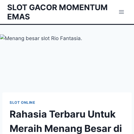
Skip
SLOT GACOR MOMENTUM
to
EMAS
content
SLOT ONLINE
Rahasia Terbaru Untuk
Meraih Menang Besar di