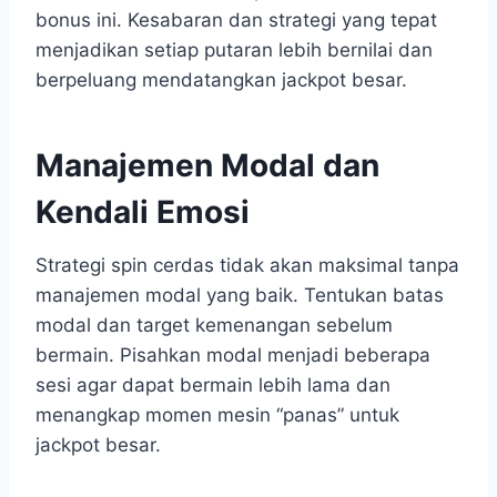
bonus ini. Kesabaran dan strategi yang tepat
menjadikan setiap putaran lebih bernilai dan
berpeluang mendatangkan jackpot besar.
Manajemen Modal dan
Kendali Emosi
Strategi spin cerdas tidak akan maksimal tanpa
manajemen modal yang baik. Tentukan batas
modal dan target kemenangan sebelum
bermain. Pisahkan modal menjadi beberapa
sesi agar dapat bermain lebih lama dan
menangkap momen mesin “panas” untuk
jackpot besar.