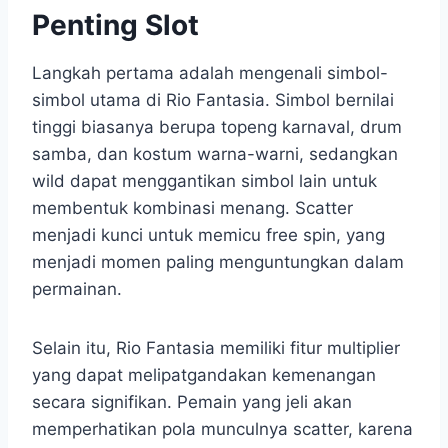
Penting Slot
Langkah pertama adalah mengenali simbol-
simbol utama di Rio Fantasia. Simbol bernilai
tinggi biasanya berupa topeng karnaval, drum
samba, dan kostum warna-warni, sedangkan
wild dapat menggantikan simbol lain untuk
membentuk kombinasi menang. Scatter
menjadi kunci untuk memicu free spin, yang
menjadi momen paling menguntungkan dalam
permainan.
Selain itu, Rio Fantasia memiliki fitur multiplier
yang dapat melipatgandakan kemenangan
secara signifikan. Pemain yang jeli akan
memperhatikan pola munculnya scatter, karena