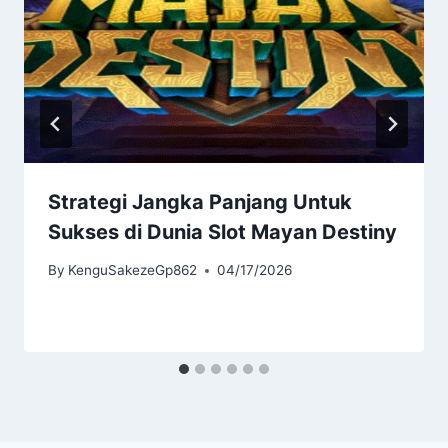
Strategi Jangka Panjang Untuk
Sukses di Dunia Slot Mayan Destiny
By
KenguSakezeGp862
04/17/2026