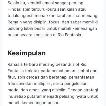
Selain itu, kendali emosi sangat penting.
Hindari spin terburu-buru saat kalah atau
terlalu agresif menaikkan taruhan saat menang.
Pemain yang disiplin, fokus, dan sabar memiliki
peluang lebih besar untuk meraih kemenangan
besar secara konsisten di Rio Fantasia.
Kesimpulan
Rahasia terbaru menang besar di slot Rio
Fantasia terletak pada pemahaman simbol dan
fitur, spin cerdas dan bertahap, pemanfaatan
free spin dan multiplier, serta pengelolaan
modal dan emosi yang disiplin. Dengan strategi
ini, setiap putaran menjadi peluang nyata untuk
meraih kemenangan besar.