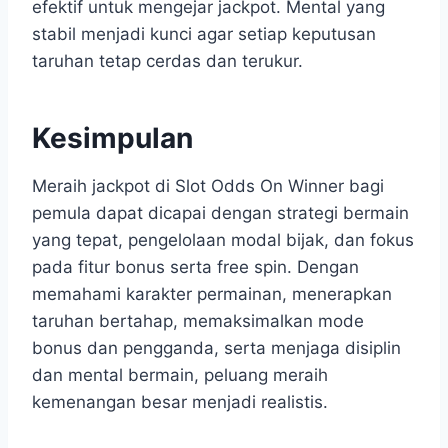
efektif untuk mengejar jackpot. Mental yang
stabil menjadi kunci agar setiap keputusan
taruhan tetap cerdas dan terukur.
Kesimpulan
Meraih jackpot di Slot Odds On Winner bagi
pemula dapat dicapai dengan strategi bermain
yang tepat, pengelolaan modal bijak, dan fokus
pada fitur bonus serta free spin. Dengan
memahami karakter permainan, menerapkan
taruhan bertahap, memaksimalkan mode
bonus dan pengganda, serta menjaga disiplin
dan mental bermain, peluang meraih
kemenangan besar menjadi realistis.