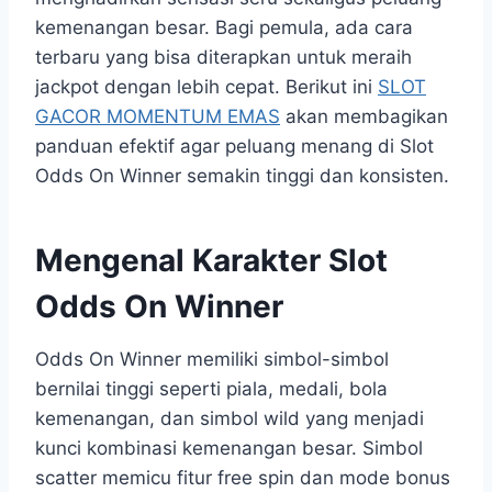
kemenangan besar. Bagi pemula, ada cara
terbaru yang bisa diterapkan untuk meraih
jackpot dengan lebih cepat. Berikut ini
SLOT
GACOR MOMENTUM EMAS
akan membagikan
panduan efektif agar peluang menang di Slot
Odds On Winner semakin tinggi dan konsisten.
Mengenal Karakter Slot
Odds On Winner
Odds On Winner memiliki simbol-simbol
bernilai tinggi seperti piala, medali, bola
kemenangan, dan simbol wild yang menjadi
kunci kombinasi kemenangan besar. Simbol
scatter memicu fitur free spin dan mode bonus