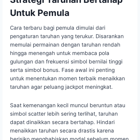
Untuk Pemula
Cara terbaru bagi pemula dimulai dari
pengaturan taruhan yang terukur. Disarankan
memulai permainan dengan taruhan rendah
hingga menengah untuk membaca pola
gulungan dan frekuensi simbol bernilai tinggi
serta simbol bonus. Fase awal ini penting
untuk menentukan momen terbaik menaikkan
taruhan agar peluang jackpot meningkat.
Saat kemenangan kecil muncul beruntun atau
simbol scatter lebih sering terlihat, taruhan
dapat dinaikkan secara bertahap. Hindari
menaikkan taruhan secara drastis karena
berisiko menghabiskan modal sebelum momen