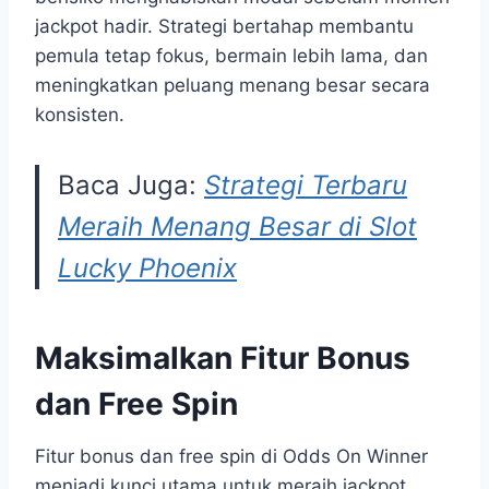
jackpot hadir. Strategi bertahap membantu
pemula tetap fokus, bermain lebih lama, dan
meningkatkan peluang menang besar secara
konsisten.
Baca Juga:
Strategi Terbaru
Meraih Menang Besar di Slot
Lucky Phoenix
Maksimalkan Fitur Bonus
dan Free Spin
Fitur bonus dan free spin di Odds On Winner
menjadi kunci utama untuk meraih jackpot.