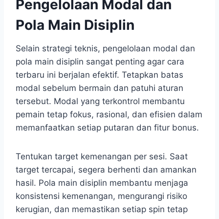
Pengelolaan Modal dan
Pola Main Disiplin
Selain strategi teknis, pengelolaan modal dan
pola main disiplin sangat penting agar cara
terbaru ini berjalan efektif. Tetapkan batas
modal sebelum bermain dan patuhi aturan
tersebut. Modal yang terkontrol membantu
pemain tetap fokus, rasional, dan efisien dalam
memanfaatkan setiap putaran dan fitur bonus.
Tentukan target kemenangan per sesi. Saat
target tercapai, segera berhenti dan amankan
hasil. Pola main disiplin membantu menjaga
konsistensi kemenangan, mengurangi risiko
kerugian, dan memastikan setiap spin tetap