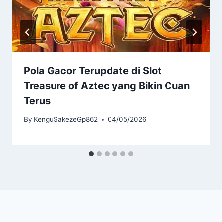
Pola Gacor Terupdate di Slot
Treasure of Aztec yang Bikin Cuan
Terus
By
KenguSakezeGp862
04/05/2026