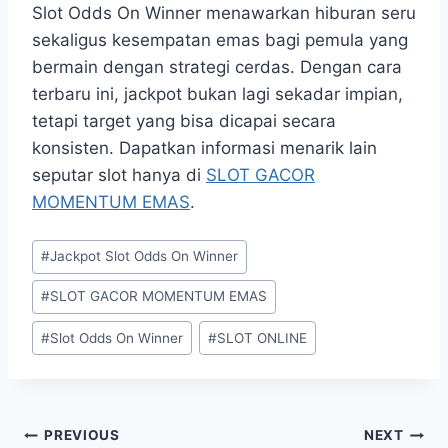
Slot Odds On Winner menawarkan hiburan seru
sekaligus kesempatan emas bagi pemula yang
bermain dengan strategi cerdas. Dengan cara
terbaru ini, jackpot bukan lagi sekadar impian,
tetapi target yang bisa dicapai secara
konsisten. Dapatkan informasi menarik lain
seputar slot hanya di
SLOT GACOR
MOMENTUM EMAS
.
Post
#
Jackpot Slot Odds On Winner
Tags:
#
SLOT GACOR MOMENTUM EMAS
#
Slot Odds On Winner
#
SLOT ONLINE
Post
PREVIOUS
NEXT