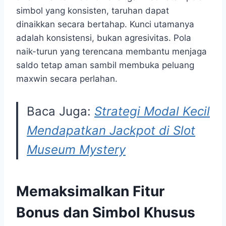
simbol yang konsisten, taruhan dapat
dinaikkan secara bertahap. Kunci utamanya
adalah konsistensi, bukan agresivitas. Pola
naik-turun yang terencana membantu menjaga
saldo tetap aman sambil membuka peluang
maxwin secara perlahan.
Baca Juga:
Strategi Modal Kecil
Mendapatkan Jackpot di Slot
Museum Mystery
Memaksimalkan Fitur
Bonus dan Simbol Khusus