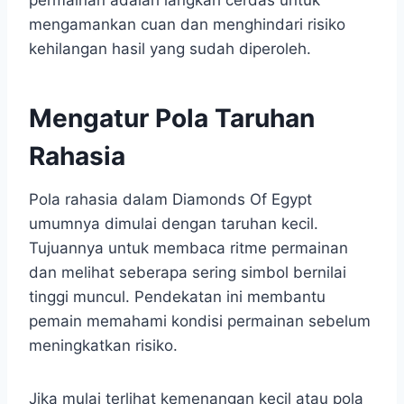
mengamankan cuan dan menghindari risiko
kehilangan hasil yang sudah diperoleh.
Mengatur Pola Taruhan
Rahasia
Pola rahasia dalam Diamonds Of Egypt
umumnya dimulai dengan taruhan kecil.
Tujuannya untuk membaca ritme permainan
dan melihat seberapa sering simbol bernilai
tinggi muncul. Pendekatan ini membantu
pemain memahami kondisi permainan sebelum
meningkatkan risiko.
Jika mulai terlihat kemenangan kecil atau pola