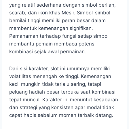
yang relatif sederhana dengan simbol berlian,
scarab, dan ikon khas Mesir. Simbol-simbol
bernilai tinggi memiliki peran besar dalam
membentuk kemenangan signifikan.
Pemahaman terhadap fungsi setiap simbol
membantu pemain membaca potensi
kombinasi sejak awal permainan.
Dari sisi karakter, slot ini umumnya memiliki
volatilitas menengah ke tinggi. Kemenangan
kecil mungkin tidak terlalu sering, tetapi
peluang hadiah besar terbuka saat kombinasi
tepat muncul. Karakter ini menuntut kesabaran
dan strategi yang konsisten agar modal tidak
cepat habis sebelum momen terbaik datang.