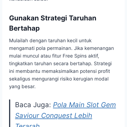
Gunakan Strategi Taruhan
Bertahap
Mulailah dengan taruhan kecil untuk
mengamati pola permainan. Jika kemenangan
mulai muncul atau fitur Free Spins aktif,
tingkatkan taruhan secara bertahap. Strategi
ini membantu memaksimalkan potensi profit
sekaligus mengurangi risiko kerugian modal
yang besar.
Baca Juga:
Pola Main Slot Gem
Saviour Conquest Lebih
Terarah