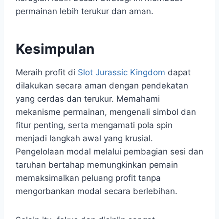
permainan lebih terukur dan aman.
Kesimpulan
Meraih profit di
Slot Jurassic Kingdom
dapat
dilakukan secara aman dengan pendekatan
yang cerdas dan terukur. Memahami
mekanisme permainan, mengenali simbol dan
fitur penting, serta mengamati pola spin
menjadi langkah awal yang krusial.
Pengelolaan modal melalui pembagian sesi dan
taruhan bertahap memungkinkan pemain
memaksimalkan peluang profit tanpa
mengorbankan modal secara berlebihan.