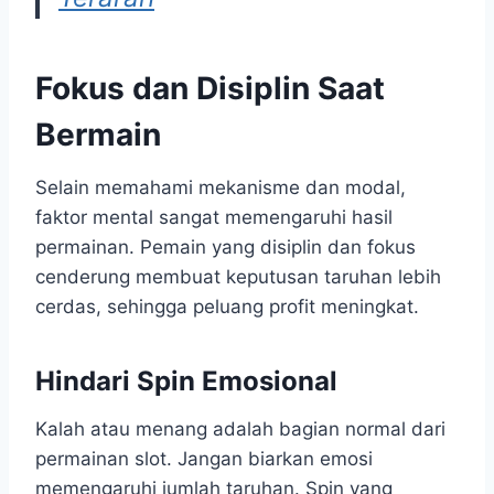
Fokus dan Disiplin Saat
Bermain
Selain memahami mekanisme dan modal,
faktor mental sangat memengaruhi hasil
permainan. Pemain yang disiplin dan fokus
cenderung membuat keputusan taruhan lebih
cerdas, sehingga peluang profit meningkat.
Hindari Spin Emosional
Kalah atau menang adalah bagian normal dari
permainan slot. Jangan biarkan emosi
memengaruhi jumlah taruhan. Spin yang