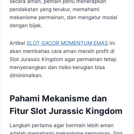
secara aman, pemain perlu menerapkan
pendekatan yang terukur, memahami
mekanisme permainan, dan mengatur modal
dengan bijak.
Artikel
SLOT GACOR MOMENTUM EMAS
ini
akan membahas cara aman meraih profit di
Slot Jurassic Kingdom agar permainan tetap
menyenangkan dan risiko kerugian bisa
diminimalkan.
Pahami Mekanisme dan
Fitur Slot Jurassic Kingdom
Langkah pertama agar bermain lebih aman
adalah memahami mekanisme permainan. Slot