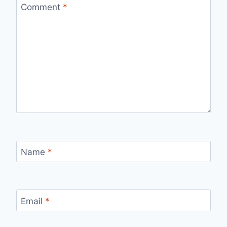
Comment
*
Name
*
Email
*