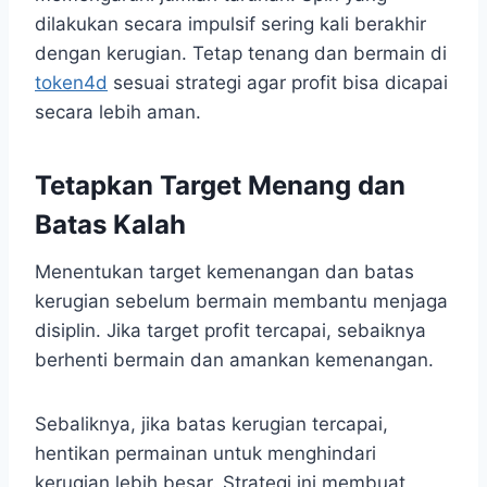
dilakukan secara impulsif sering kali berakhir
dengan kerugian. Tetap tenang dan bermain di
token4d
sesuai strategi agar profit bisa dicapai
secara lebih aman.
Tetapkan Target Menang dan
Batas Kalah
Menentukan target kemenangan dan batas
kerugian sebelum bermain membantu menjaga
disiplin. Jika target profit tercapai, sebaiknya
berhenti bermain dan amankan kemenangan.
Sebaliknya, jika batas kerugian tercapai,
hentikan permainan untuk menghindari
kerugian lebih besar. Strategi ini membuat