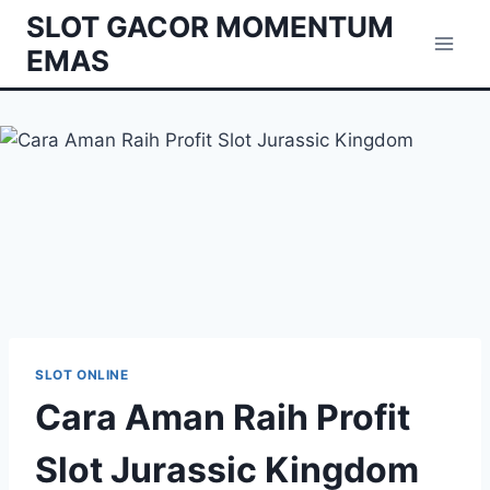
Skip
SLOT GACOR MOMENTUM
to
EMAS
content
SLOT ONLINE
Cara Aman Raih Profit
Slot Jurassic Kingdom