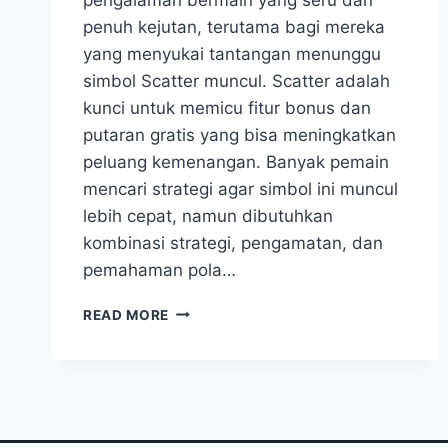
penuh kejutan, terutama bagi mereka
yang menyukai tantangan menunggu
simbol Scatter muncul. Scatter adalah
kunci untuk memicu fitur bonus dan
putaran gratis yang bisa meningkatkan
peluang kemenangan. Banyak pemain
mencari strategi agar simbol ini muncul
lebih cepat, namun dibutuhkan
kombinasi strategi, pengamatan, dan
pemahaman pola…
TIPS
READ MORE
RAHASIA
AGAR
SCATTER
CEPAT
MUNCUL
DI