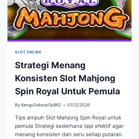
SLOT ONLINE
Strategi Menang
Konsisten Slot Mahjong
Spin Royal Untuk Pemula
By
KenguSakezeGp862
01/12/2026
Tips ampuh Slot Mahjong Spin Royal untuk
pemula Strategi sederhana tapi efektif agar
menang konsisten dan seru setiap putaran.