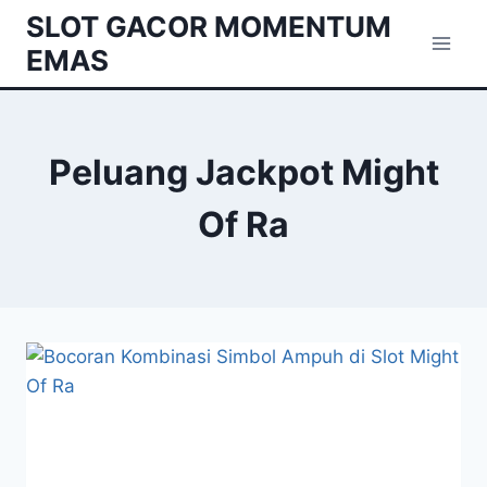
Skip
SLOT GACOR MOMENTUM
to
EMAS
content
Peluang Jackpot Might
Of Ra