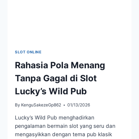
SLOT ONLINE
Rahasia Pola Menang
Tanpa Gagal di Slot
Lucky’s Wild Pub
By
KenguSakezeGp862
01/13/2026
Lucky’s Wild Pub menghadirkan
pengalaman bermain slot yang seru dan
mengasyikkan dengan tema pub klasik