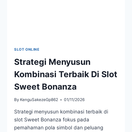
SLOT ONLINE
Strategi Menyusun
Kombinasi Terbaik Di Slot
Sweet Bonanza
By
KenguSakezeGp862
01/11/2026
Strategi menyusun kombinasi terbaik di
slot Sweet Bonanza fokus pada
pemahaman pola simbol dan peluang