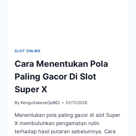
SLOT ONLINE
Cara Menentukan Pola
Paling Gacor Di Slot
Super X
By
KenguSakezeGp862
01/11/2026
Menentukan pola paling gacor di slot Super
X membutuhkan pengamatan rutin
terhadap hasil putaran sebelumnya. Cara