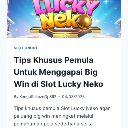
SLOT ONLINE
Tips Khusus Pemula
Untuk Menggapai Big
Win di Slot Lucky Neko
By
KenguSakezeGp862
04/03/2026
Tips khusus pemula Slot Lucky Neko agar
peluang big win meningkat melalui
pemahaman pola sederhana serta