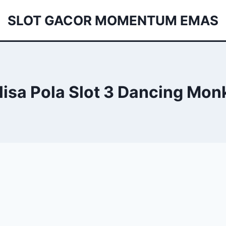
SLOT GACOR MOMENTUM EMAS
lisa Pola Slot 3 Dancing Mon