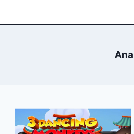
Skip
to
content
Ana